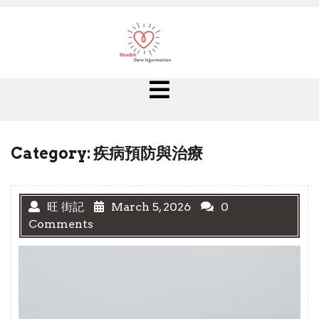
Skip
to
content
Open
Menu
Category:
疾病預防與治療
旺 街記
March 5, 2026
0
Comments