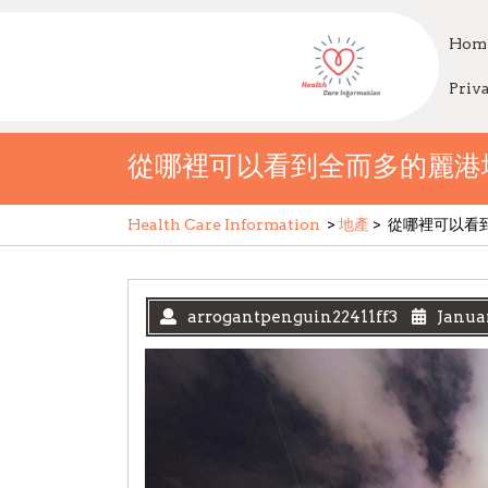
Skip
to
Hom
content
Priv
從哪裡可以看到全而多的麗港
Health Care Information
>
地產
>
從哪裡可以看
arrogantpenguin22411ff3
Januar