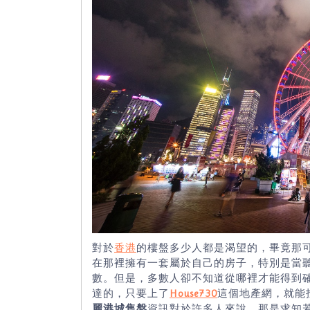
對於
香港
的樓盤多少人都是渴望的，畢竟那
在那裡擁有一套屬於自己的房子，特別是當
數。但是，多數人卻不知道從哪裡才能得到
達的，只要上了
House730
這個地產網，就能
麗港城售盤
資訊對於許多人來說，那是求知