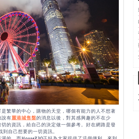
可是繁華的中心，購物的天堂，哪個有能力的人不想著
聽說有
麗港城售盤
的消息以後，對其感興趣的不在少
確切的資訊，給自己的決定做一個參考。好在網路是發
找到自己想要的一切資訊。
若渴的，而
House730
正好為大家提供了這個便利。來到