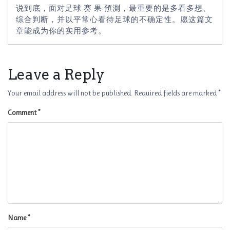
说到底，面对足球 赛 果 預測，最重要的是多看多想、
综合判断，并以平常心看待足球的不确定性。愿这篇文
章能成为你的实用参考。
Leave a Reply
Your email address will not be published.
Required fields are marked
*
Comment
*
Name
*