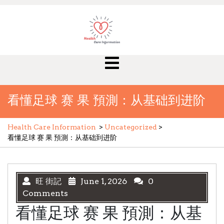
Skip
to
content
Open
Menu
看懂足球 赛 果 預測：从基础到进阶
Health Care Information
>
Uncategorized
>
看懂足球 赛 果 預測：从基础到进阶
旺 街記
June 1, 2026
0
Comments
看懂足球 赛 果 預測：从基