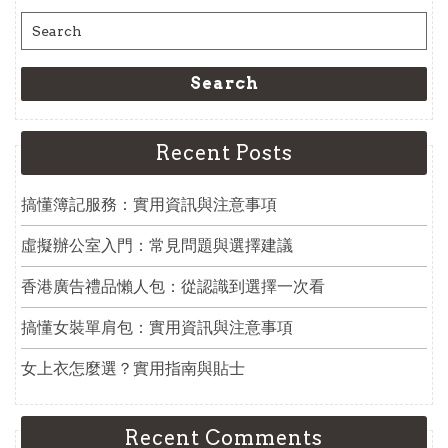
Post
Search
for:
Search
Recent Posts
搞懂簿記服務：實用資訊與注意事項
虛擬辦公室入門：常見問題與選擇建議
香港廣告禮品懶人包：從認識到選擇一次看
搞懂女裝單肩包：實用資訊與注意事項
女上衣怎麼選？實用指南與貼士
Recent Comments