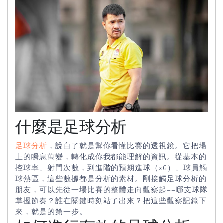
什麼是足球分析
足球分析
，說白了就是幫你看懂比賽的透視鏡。它把場
上的瞬息萬變，轉化成你我都能理解的資訊。從基本的
控球率、射門次數，到進階的預期進球（xG）、球員觸
球熱區，這些數據都是分析的素材。剛接觸足球分析的
朋友，可以先從一場比賽的整體走向觀察起——哪支球隊
掌握節奏？誰在關鍵時刻站了出來？把這些觀察記錄下
來，就是的第一步。