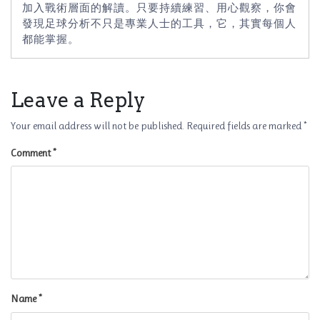
加入戰術層面的解讀。只要持續練習、用心觀察，你會
發現足球分析不只是專業人士的工具，它，其實每個人
都能掌握。
Leave a Reply
Your email address will not be published.
Required fields are marked
*
Comment
*
Name
*